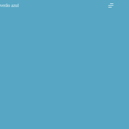
Pular
verão azul
para
o
conteúdo