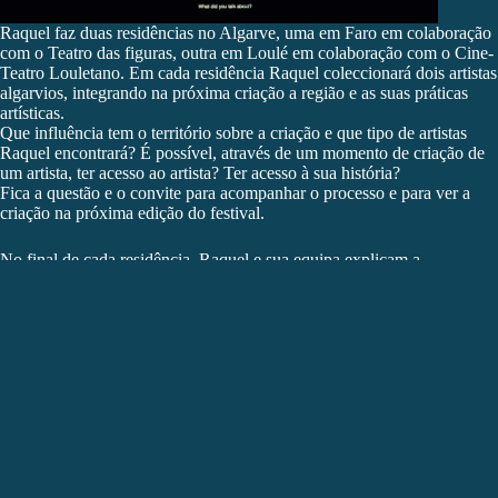
Raquel faz duas residências no Algarve, uma em Faro em colaboração
com o Teatro das figuras, outra em Loulé em colaboração com o Cine-
Teatro Louletano. Em cada residência Raquel coleccionará dois artistas
algarvios, integrando na próxima criação a região e as suas práticas
artísticas.
Que influência tem o território sobre a criação e que tipo de artistas
Raquel encontrará? É possível, através de um momento de criação de
um artista, ter acesso ao artista? Ter acesso à sua história?
Fica a questão e o convite para acompanhar o processo e para ver a
criação na próxima edição do festival.
No final de cada residência, Raquel e sua equipa explicam a
experiência e a forma como trabalharam com os artistas da região
numa conversa aberta ao público.
Criação:
António Pedro Lopes, Bernardo de Almeida, Raquel
André
Co-produção:
Teatro Nacional D.Maria II – Lisboa, Festival Verão
Azul – casaBranca / Teatro das Figuras / Cine-Teatro Louletano,
BIT Teatergarasjen, O Espaço do Tempo, Cincinnati
Contemporary Arts Center, Cialou / Mysl, Tanzfabrik, FITEI
Apoio:
República Portuguesa – Cultura / Direção-Geral das Artes;
SZENE, CDN Orléans