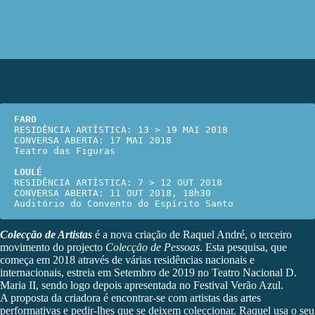
FARO
RESIDÊNCIA ARTÍSTICA: 13 > 19 MAI 2018

CONVERSA ABERTA: 17 MAI 2018

Teatro das Figuras

LOULÉ
RESIDÊNCIA ARTÍSTICA: 7 > 12 OUT 2018

CONVERSA ABERTA: 11 OUT 2018, 18h30

Auditório do Convento do Espírito Santo
Colecção de Artistas
é a nova criação de
Raquel André
, o terceiro
movimento do projecto
Colecção de Pessoas
. Esta pesquisa, que
começa em 2018 através de várias residências nacionais e
internacionais, estreia em Setembro de 2019 no Teatro Nacional D.
Maria II, sendo logo depois apresentada no Festival Verão Azul.
A proposta da criadora é encontrar-se com artistas das artes
performativas e pedir-lhes que se deixem coleccionar. Raquel usa o seu