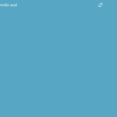
Skip
verão azul
to
content