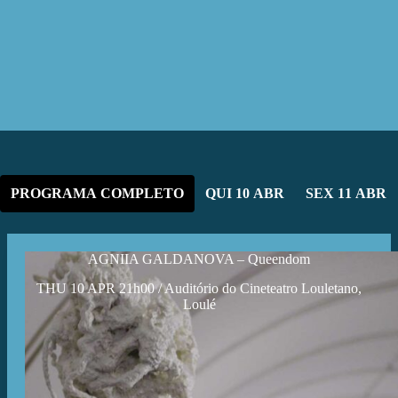
PROGRAMA COMPLETO
QUI 10 ABR
SEX 11 ABR
AGNIIA GALDANOVA – Queendom
THU 10 APR 21h00 / Auditório do Cineteatro Louletano,
Loulé