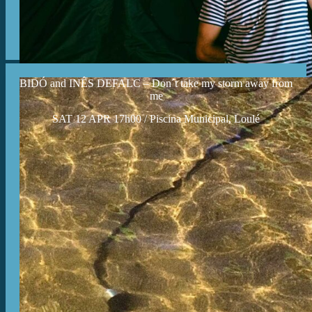
BIDÓ and INÊS DEFALC – Don´t take my storm away from
me
SAT 12 APR 17h00 / Piscina Municipal, Loulé