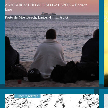
ANA BORRALHO & JOÃO GALANTE – Horizon
C
Line
TE
Porto de Mós Beach, Lagos: 4 + 11 AUG
CC
e 
Uncategorized
LOOSERS
C