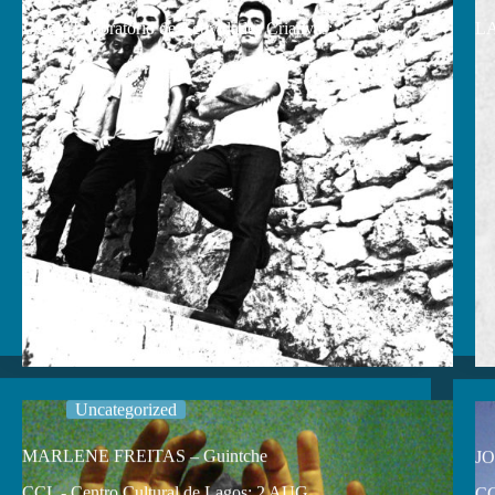
LAC - Laboratório de Actividades Criativas: 3 AUG
LA
Uncategorized
MARLENE FREITAS – Guintche
JO
CCL - Centro Cultural de Lagos: 2 AUG
CC