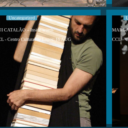
Uncategorized
U
I CATALÃO – Inside words
MARGAR
L - Centro Cultural de Lagos: 16 AUG
CCL – C