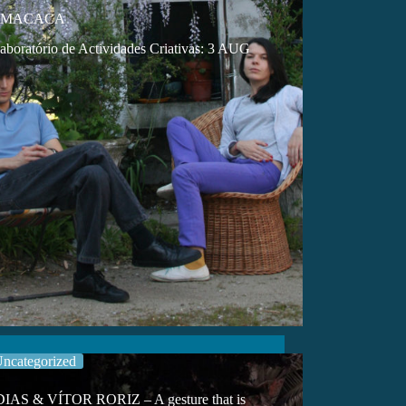
 MACACA
boratório de Actividades Criativas: 3 AUG
ncategorized
IAS & VÍTOR RORIZ – A gesture that is