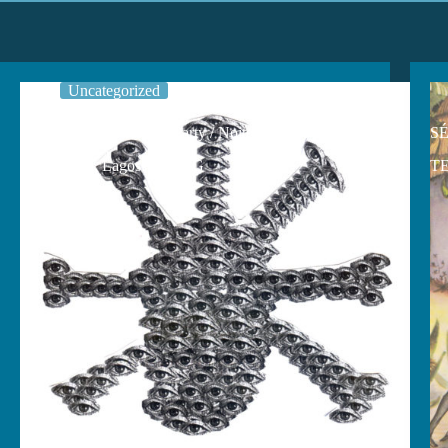
Uncategorized
CLUBBING – Closing Party / Noite Príncipe
SÉ
Grand Café, Lagos: 18 AUG
TE