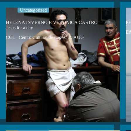
Uncategorized
HELENA INVERNO E VERÓNICA CASTRO –
P
Jesus for a day
LA
CCL - Centro Cultural de Lagos: 15 AUG