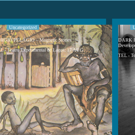
Uncategorized
U
RGIO PELÁGIO – Magnetic Stories
DARK RO
Develop
L - Teatro Experimental de Lagos: 17 AUG
TEL - Te