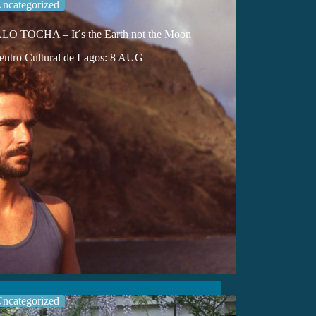
ncategorized
 TOCHA – It´s the Earth not the Moon
ntro Cultural de Lagos: 8 AUG
ncategorized