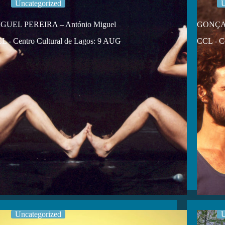
Uncategorized
U
GUEL PEREIRA – António Miguel
GONÇALO
L - Centro Cultural de Lagos: 9 AUG
CCL - Ce
Uncategorized
U