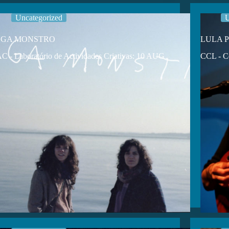
Uncategorized
U
EGA MONSTRO
LULA 
C - Laboratório de Actividades Criativas: 10 AUG
CCL - Ce