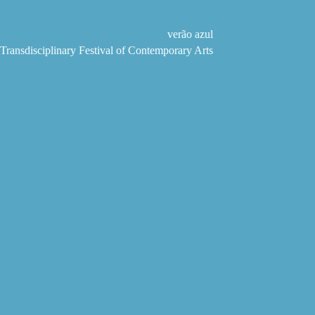
Skip
to
content
verão azul
Transdisciplinary Festival of Contemporary Arts