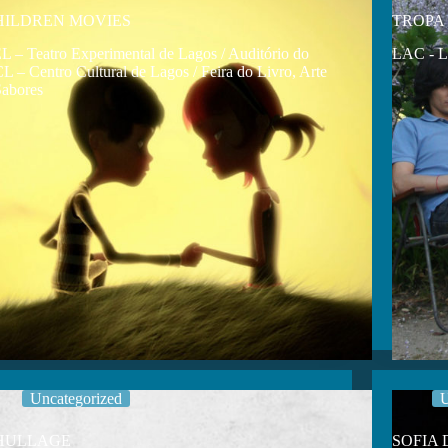
HILDREN MOVIES
TROPA
L – Teatro Experimental de Lagos / Auditório do
LAC - La
L – Centro Cultural de Lagos / Feira do Livro, Arte
Sabores
Uncategorized
U
HULLAGE
SOFIA D