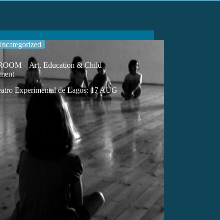
ncategorized
OM – Art, Education & Child
ment
atro Experimental de Lagos: 17 AUG