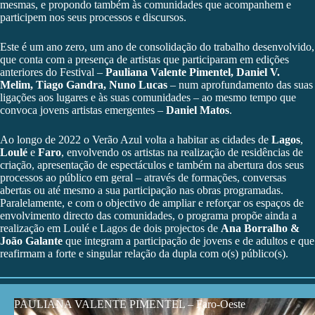
mesmas, e propondo também às comunidades que acompanhem e
participem nos seus processos e discursos.
Este é um ano zero, um ano de consolidação do trabalho desenvolvido,
que conta com a presença de artistas que participaram em edições
anteriores do Festival –
Pauliana Valente Pimentel, Daniel V.
Melim, Tiago Gandra, Nuno Lucas
– num aprofundamento das suas
ligações aos lugares e às suas comunidades – ao mesmo tempo que
convoca jovens artistas emergentes –
Daniel Matos
.
Ao longo de 2022 o Verão Azul volta a habitar as cidades de
Lagos
,
Loulé
e
Faro
, envolvendo os artistas na realização de residências de
criação, apresentação de espectáculos e também na abertura dos seus
processos ao público em geral – através de formações, conversas
abertas ou até mesmo a sua participação nas obras programadas.
Paralelamente, e com o objectivo de ampliar e reforçar os espaços de
envolvimento directo das comunidades, o programa propõe ainda a
realização em Loulé e Lagos de dois projectos de
Ana Borralho &
João Galante
que integram a participação de jovens e de adultos e que
reafirmam a forte e singular relação da dupla com o(s) público(s).
PAULIANA VALENTE PIMENTEL – Faro-Oeste