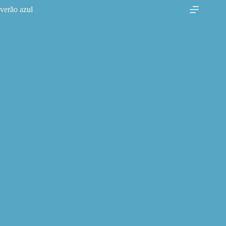
Pular
verão azul
para
o
conteúdo