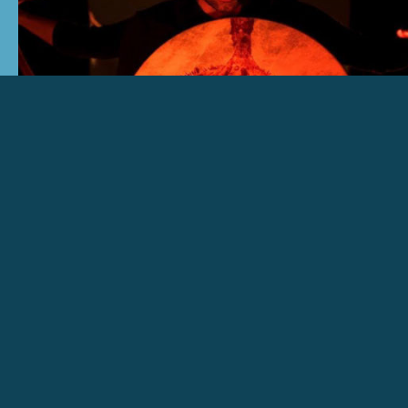
ANA BORRALHO & JOÃO GALANTE – Untitled, Still Life
Loulé, 24 > 29 OUT