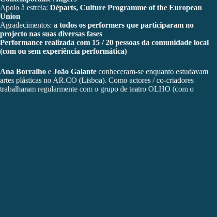
Apoio à estreia:
Départs, Culture Programme of the European
Union
Agradecimentos:
a todos os performers que participaram no
projecto nas suas diversas fases
Performance realizada com 15 / 20 pessoas da comunidade local
(com ou sem experiência performática)
Ana Borralho
e
João Galante
conheceram-se enquanto estudavam
artes plásticas no AR.CO (Lisboa). Como actores / co-criadores
trabalharam regularmente com o grupo de teatro OLHO (com o
encenador João Garcia Miguel), entre 1992 e 2002.
Desde 2002 trabalham em parceria nos campos da performance-art,
dança, instalação, fotografia, som e vídeo. Das peças criadas em
conjunto destacam: Mistermissmissmister (2002), I love you (2003),
No Body Never Mind (2004-06), sexyMF (2006), I put a spell on you
(2007), Meatphysics (2008), Untitled, Still Life – em colaboração com
Rui Catalão (2009), World of Interiors (2010), Atlas (2011), Linha do
Horizonte (2012), Purgatório (2013), Aqui estamos nós (2014) e Só há
uma vida e nela quero ter tempo para construir-me e destruir-me
(2015).
Desenvolveram conjuntamente com Mónica Samões o projecto No
Jogo do Desejo ou o Choque Frontal (workshops / ateliers para
público jovem – 2008), a realização do vídeo documentário Eu Não Tu
(2009) e o espectáculo infanto-juvenil A Linha ou O Deserto já não é