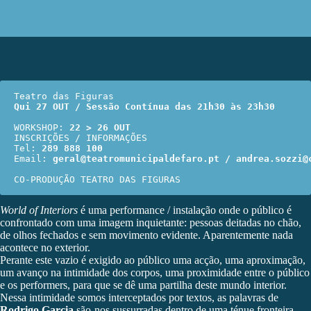
Qui 27 OUT / Sessão Contínua das 21h30 às 23h30
WORKSHOP: 
22 > 26 OUT
INSCRIÇÕES / INFORMAÇÕES

Tel: 
289 888 100
Email: 
geral@teatromunicipaldefaro.pt / andrea.sozzi@
CO-PRODUÇÃO TEATRO DAS FIGURAS
World of Interiors
é uma performance / instalação onde o público é
confrontado com uma imagem inquietante: pessoas deitadas no chão,
de olhos fechados e sem movimento evidente. Aparentemente nada
acontece no exterior.
Perante este vazio é exigido ao público uma acção, uma aproximação,
um avanço na intimidade dos corpos, uma proximidade entre o público
e os performers, para que se dê uma partilha deste mundo interior.
Nessa intimidade somos interceptados por textos, as palavras de
Rodrigo Garcia
são-nos sussurradas dentro de uma ténue fronteira