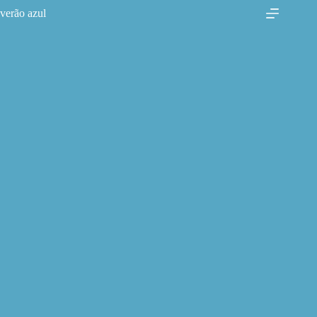
Pular
verão azul
para
o
conteúdo