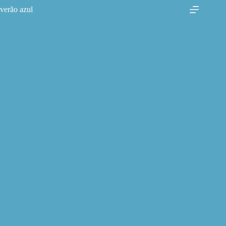
Pular
verão azul
para
o
conteúdo