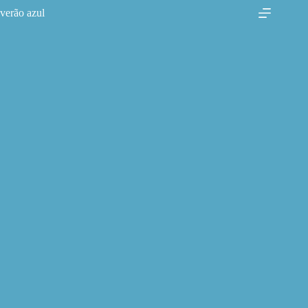
Pular
verão azul
para
o
conteúdo