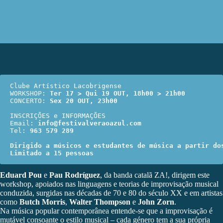
Clube Artístico Lacobrigense

WORKSHOP: 
Ter 17 > Qui 19 OUT, 18h00 > 21h00
CONCERTO: 
Sex 20 OUT, 23h00
INSCRIÇÕES e INFORMAÇÕES

Email: 
info@festivalveraoazul.com
Tel: 
963 579 289
Dirigido a músicos e estudantes de música a partir dos
Limitado a 15 pessoas
Eduard Pou
e
Pau Rodríguez
, da banda catalã
ZA!
, dirigem este
workshop, apoiados nas linguagens e teorias de improvisação musical
conduzida, surgidas nas décadas de 70 e 80 do século XX e em artistas
como
Butch Morris
,
Walter Thompson
e
John Zorn
.
Na música popular contemporânea entende-se que a improvisação é
mutável consoante o estilo musical – cada género tem a sua própria