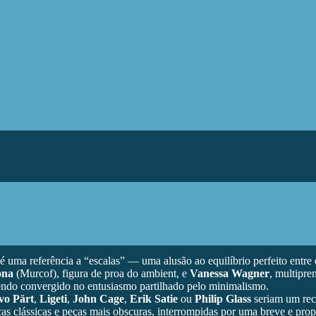
 é uma referência a “escalas” — uma alusão ao equilíbrio perfeito entr
ona
(Murcof), figura de proa do ambient, e
Vanessa Wagner
, multipre
tendo convergido no entusiasmo partilhado pelo minimalismo.
vo Pärt
,
Ligeti
,
John Cage
,
Erik Satie
ou
Philip Glass
seriam um recr
 clássicas e peças mais obscuras, interrompidas por uma breve e prop