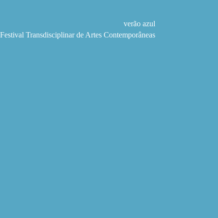
Pular
para
o
verão azul
conteúdo
Festival Transdisciplinar de Artes Contemporâneas