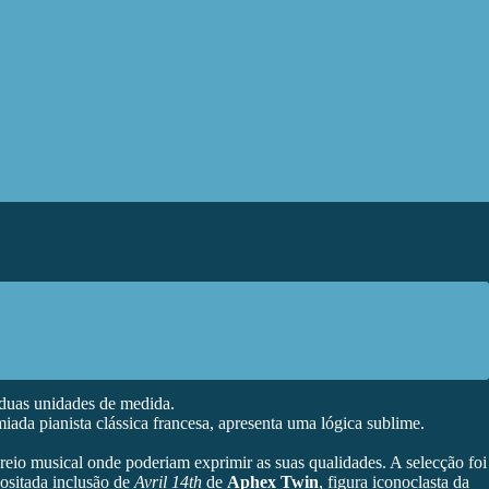
e duas unidades de medida.
miada pianista clássica francesa, apresenta uma lógica sublime.
eio musical onde poderiam exprimir as suas qualidades. A selecção foi
ositada inclusão de
Avril 14th
de
Aphex Twin
, figura iconoclasta da