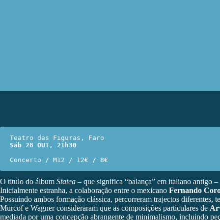
Sáb 28 OUT, 21h30
Concerto / M12 / 12€ / 8€
O titulo do álbum
Statea
– que significa “balança” em italiano antigo –
Inicialmente estranha, a colaboração entre o mexicano
Fernando Cor
Possuindo ambos formação clássica, percorreram trajectos diferentes, 
Murcof e Wagner consideraram que as composições particulares de
Ar
mediada por uma concepção abrangente de minimalismo, incluindo peças