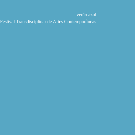
Pular
para
o
verão azul
conteúdo
Festival Transdisciplinar de Artes Contemporâneas