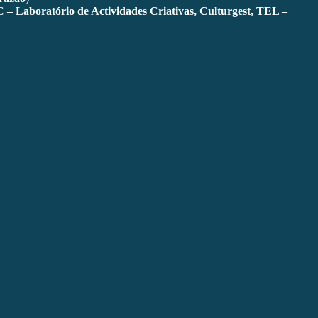
 Laboratório de Actividades Criativas, Culturgest, TEL –
a performance-art, dança, instalação, fotografia, som e vídeo. São
nça, Espanha, Suíça, Escócia, Brasil, Alemanha, Inglaterra, Áustria,