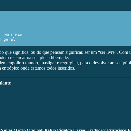
 PORTIMÃO

m geral
 do que significa, ou do que pensam significar, ser um “ser livre”. Co
ndem reclamar na sua plena liberdade.
ndem engolir o mundo, mastigar e regurgitar, para o devolver ao seu púb
 entrópico onde estamos todos inseridos.
lante
s Novas
(Texto Original:
Pablo Fidalgo Lareo
, Tradução:
Francisco F