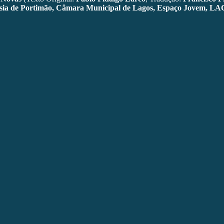
ia de Portimão, Câmara Municipal de Lagos, Espaço Jovem, LAC –
eira
es plásticas no AR.CO. Desde 2002 trabalham em parceria nos campos d
trabalhos são apresentados em Festivais Internacionais em Portugal, Fra
, Finlândia, Bélgica, Polónia, Grécia, Islândia e Canadá, entre outros.