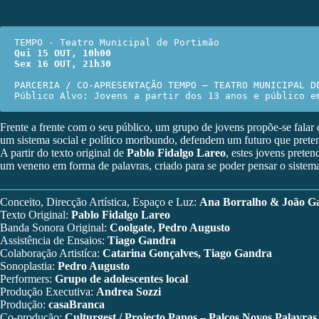
Qui 15 OUT, 10h00
Sex 16 OUT, 21h30
PARCERIA / CO-APRESENTAÇÃO TEMPO – TEATRO MUNICIPAL DE
Público Alvo: Jovens a partir dos 13 anos e público e
Frente a frente com o seu público, um grupo de jovens propõe-se falar
um sistema social e político moribundo, defendem um futuro que prete
A partir do texto original de
Pablo Fidalgo Lareo
, estes jovens prete
um veneno em forma de palavras, criado para se poder pensar o sistema
Conceito, Direcção Artística, Espaço e Luz:
Ana Borralho & João Ga
Texto Original:
Pablo Fidalgo Lareo
Banda Sonora Original:
Coolgate, Pedro Augusto
Assistência de Ensaios:
Tiago Gandra
Colaboração Artistíca:
Catarina Gonçalves, Tiago Gandra
Sonoplastia:
Pedro Augusto
Performers:
Grupo de adolescentes local
Produção Executiva:
Andrea Sozzi
Produção:
casaBranca
Co-produção:
Culturgest / Projecto Panos – Palcos Novos Palavra