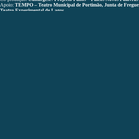
Apoio:
TEMPO – Teatro Municipal de Portimão, Junta de Fregues
Teatro Experimental de Lagos
Agradecimentos:
Mário Filipe, Joana Melo, Sandro William Junqu
Ana Borralho & João Galante
conheceram-se enquanto estudavam art
cofundadores da associação cultural
casaBranca
. Desde 2004 os seus 
Itália, Emiratos Árabes Unidos, República Checa, Eslováquia, Eslovénia