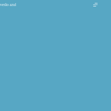
Pular
verão azul
para
o
conteúdo