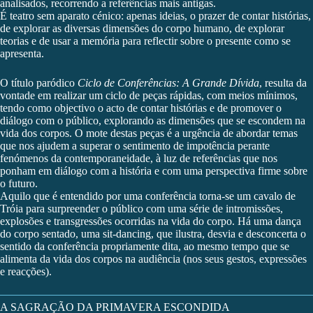
analisados, recorrendo a referências mais antigas.
É teatro sem aparato cénico: apenas ideias, o prazer de contar histórias,
de explorar as diversas dimensões do corpo humano, de explorar
teorias e de usar a memória para reflectir sobre o presente como se
apresenta.
O título paródico
Ciclo de Conferências: A Grande Dívida
, resulta da
vontade em realizar um ciclo de peças rápidas, com meios mínimos,
tendo como objectivo o acto de contar histórias e de promover o
diálogo com o público, explorando as dimensões que se escondem na
vida dos corpos. O mote destas peças é a urgência de abordar temas
que nos ajudem a superar o sentimento de impotência perante
fenómenos da contemporaneidade, à luz de referências que nos
ponham em diálogo com a história e com uma perspectiva firme sobre
o futuro.
Aquilo que é entendido por uma conferência torna-se um cavalo de
Tróia para surpreender o público com uma série de intromissões,
explosões e transgressões ocorridas na vida do corpo. Há uma dança
do corpo sentado, uma sit-dancing, que ilustra, desvia e desconcerta o
sentido da conferência propriamente dita, ao mesmo tempo que se
alimenta da vida dos corpos na audiência (nos seus gestos, expressões
e reacções).
A SAGRAÇÃO DA PRIMAVERA ESCONDIDA