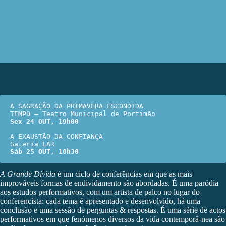
A SAGRAÇÃO DA PRIMAVERA ESCONDIDA

Sex 24 OUT, 19h00
A EXAUSTÃO DA CONFIANÇA

Sáb 25 OUT, 18h30
A Grande Dívida
é um ciclo de conferências em que as mais
improváveis formas de endividamento são abordadas. É uma paródia
aos estudos performativos, com um artista de palco no lugar do
conferencista: cada tema é apresentado e desenvolvido, há uma
conclusão e uma sessão de perguntas & respostas. É uma série de actos
performativos em que fenómenos diversos da vida contemporâ-nea são