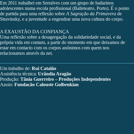
Em 2011 trabalhei em Serralves com um grupo de bailarinos
adolescentes numa escola profissional (Balleteatro, Porto). É o ponto
de partida para uma reflexão sobre
A Sagração da Primavera
de
Stravinsky, e a juventude a engendrar uma nova cultura do corpo.
A EXAUSTÃO DA CONFIANÇA
Uma reflexão sobre a desagregação da solidariedade social, e da
própria vida em comum, a partir do momento em que deixamos de
estar em contacto com os corpos anónimos com quem nos
relacionamos através da net.
Um trabalho de:
Rui Catalão
Assistência técnica:
Urândia Aragão
Produção:
Tânia Guerreiro – Produções Independentes
Apoio:
Fundação Calouste Gulbenkian
RUI CATALÃO (Cacém, 1971)
Usando a autobiografia e a história dos lugares onde vivi enquanto
ferramentas para criar ficções, o meu trabalho ronda as zonas de
fronteira entre espaço privado e público, os temas da memória, do
acaso, da fragilidade e da transparência, da manipulação e de como o
acto de contar histórias altera a percepção de um corpo.
Autor e intérprete dos solos Canções i comentários (2014), Dentro das