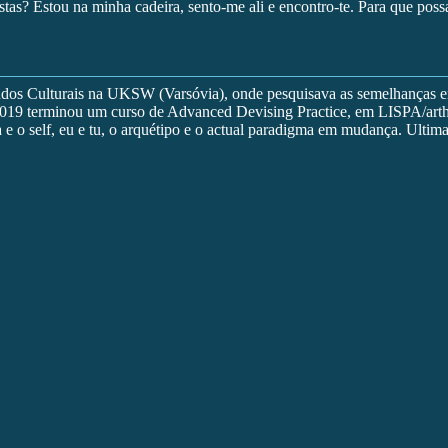
tas? Estou na minha cadeira, sento-me ali e encontro-te. Para que pos
os Culturais na UKSW (Varsóvia), onde pesquisava as semelhanças entr
2019 terminou um curso de Advanced Devising Practice, em LISPA/arth
ara e o self, eu e tu, o arquétipo e o actual paradigma em mudança. Ult
em improvisação, no sentido em que traz o actor para o estado mais rea
ra de costas para Paulina. O ambiente acolhedor do camarim serviu para
 no espaço e em duas memórias, apenas.