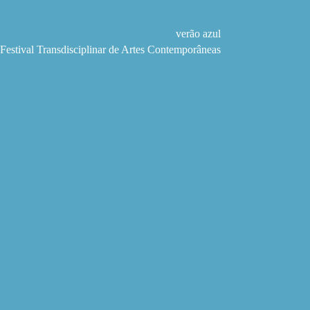
Pular
para
o
verão azul
conteúdo
Festival Transdisciplinar de Artes Contemporâneas