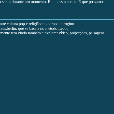
sa ser tu durante um momento. E tu possas ser eu. E que possamos
e cultura pop e religião e o corpo andrógino.
aus.berlin, que se baseia no método Lecoq.
imamente tem vindo também a explorar vídeo, projecções, paisagens
l e vulnerável, o que traz consigo eventos inesperados e uma
 uns minutos de conversa íntima, de partilha, entre duas