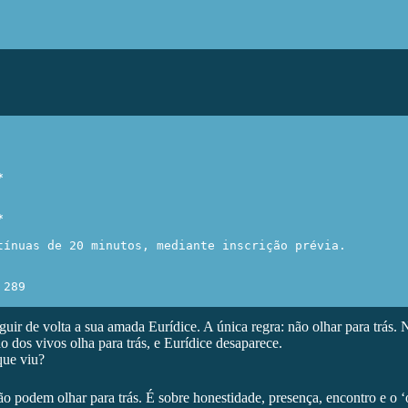
*
*
ínuas de 20 minutos, mediante inscrição prévia.

 289
 de volta a sua amada Eurídice. A única regra: não olhar para trás. No
 dos vivos olha para trás, e Eurídice desaparece.
que viu?
o podem olhar para trás. É sobre honestidade, presença, encontro e o ‘