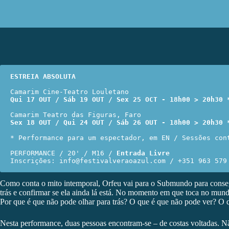
ESTREIA ABSOLUTA
Qui 17 OUT / Sáb 19 OUT / Sex 25 OCT - 18h00 > 20h30 
Sex 18 OUT / Qui 24 OUT / Sáb 26 OUT - 18h00 > 20h30 
* Performance para um espectador, em EN / Sessões cont
PERFORMANCE / 20' / M16 / 
Entrada Livre
Inscrições: 
info@festivalveraoazul.com
 / +351 963 579
Como conta o mito intemporal, Orfeu vai para o Submundo para conseguir
trás e confirmar se ela ainda lá está. No momento em que toca no mundo
Por que é que não pode olhar para trás? O que é que não pode ver? O 
Nesta performance, duas pessoas encontram-se – de costas voltadas. Nã