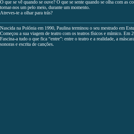
O que se vê quando se ouve? O que se sente quando se olha com as cos
tornar-nos um pelo meio, durante um momento.
Atreves-te a olhar para trás?
Nascida na Polónia em 1990,
Paulina
terminou o seu mestrado em Estud
Começou a sua viagem de teatro com os teatros físicos e mímico. Em 
Fascina-a tudo o que fica “entre”: entre o teatro e a realidade, a másc
sonoras e escrita de canções.
Enquanto mediadora de teatro e representação, o seu maior interesse é 
honestidade desarmante.
Grupo de Crítica VA9 – Textos
Sobre
In Between
de
Paulina Szczęsna
Texto de
Marisa Madeira
O desafio do inesperado e da incerteza levaram-me a sentar numa cadei
desconhecidas, sem olhos nos olhos. O que ali aconteceu permanecerá
30 Outubro 2019