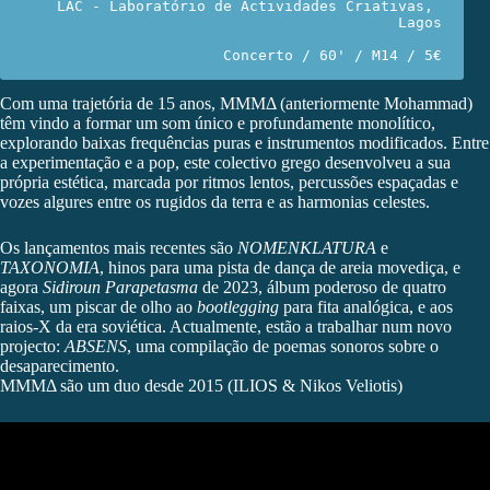
LAC - Laboratório de Actividades Criativas, 
Lagos
Concerto / 60' / M14 / 5€
Com uma trajetória de 15 anos,
MMMΔ
(anteriormente Mohammad)
têm vindo a formar um som único e profundamente monolítico,
explorando baixas frequências puras e instrumentos modificados. Entre
a experimentação e a pop, este colectivo grego desenvolveu a sua
própria estética, marcada por ritmos lentos, percussões espaçadas e
vozes algures entre os rugidos da terra e as harmonias celestes.
Os lançamentos mais recentes são
NOMENKLATURA
e
TAXONOMIA
, hinos para uma pista de dança de areia movediça, e
agora
Sidiroun Parapetasma
de 2023, álbum poderoso de quatro
faixas, um piscar de olho ao
bootlegging
para fita analógica, e aos
raios-X da era soviética. Actualmente, estão a trabalhar num novo
projecto:
ABSENS
, uma compilação de poemas sonoros sobre o
desaparecimento.
MMMΔ são um duo desde 2015 (ILIOS & Nikos Veliotis)