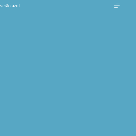
Pular
verão azul
para
o
conteúdo